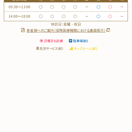
09:30〜13:00
◯
◯
◯
◯
ー
◯
◯
ー
14:00〜18:00
◯
◯
◯
◯
ー
◯
◯
ー
休診日：金曜・祝日
患者様へのご案内（保険医療機関における書面掲示）
日曜日も診療
駐車場あり
託児サービスあり
キッズルームあり