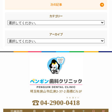
次の記事
カテゴリー
アーカイブ
埼玉県狭山市広瀬2-37-2 高橋ビル1F
マルヨイハ
04-2900-
0418
診療時間
月
火
水
木
金
土
日
祝