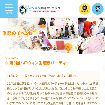
TEL
WEB予約
季節のイベント
2015年10月28日
第3回ハロウィン歯磨きパーティー
11月に入り、一段と寒くなってきましたね～。院長の古田です。
10月28日に第３回ハロウィン歯磨きパーティーを開催しました！！小さなお子様
達にとって歯科医院に行くことが楽しくなるように、そしてお母様に仕上げ磨き
の方法や予防の大切さを知ってもらい子ども達や保護者の皆様と心から触れ
合える場所になりますように！！私達はそんな願いでハロウィンイベントを行って
います。このイベントに向けてスタッフ全員で案を出し合い、力を合わせてこの