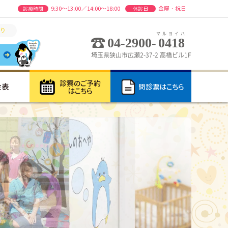
9:30～13:00／14:00～18:00
金曜・祝日
診療時間
休診日
り
マルヨイハ
04-2900-
0418
埼玉県狭山市広瀬2-37-2 高橋ビル1F
診察のご予約
金表
問診票はこちら
はこちら