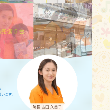
。
る
思います。
院長 古田 久美子