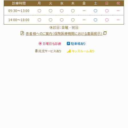
診療時間
月
火
水
木
金
土
日
祝
09:30〜13:00
◯
◯
◯
◯
ー
◯
◯
ー
14:00〜18:00
◯
◯
◯
◯
ー
◯
◯
ー
休診日：金曜・祝日
患者様へのご案内（保険医療機関における書面掲示）
日曜日も診療
駐車場あり
託児サービスあり
キッズルームあり